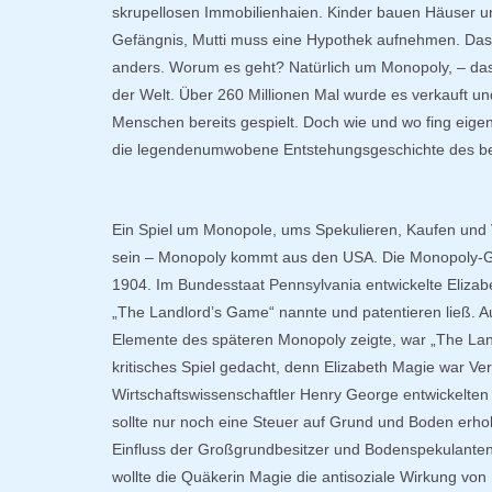
skrupellosen Immobilienhaien. Kinder bauen Häuser u
Gefängnis, Mutti muss eine Hypothek aufnehmen. Das 
anders. Worum es geht? Natürlich um Monopoly, – das 
der Welt. Über 260 Millionen Mal wurde es verkauft un
Menschen bereits gespielt. Doch wie und wo fing eigen
die legendenumwobene Entstehungsgeschichte des bel
Ein Spiel um Monopole, ums Spekulieren, Kaufen und 
sein – Monopoly kommt aus den USA. Die Monopoly-Ge
1904. Im Bundesstaat Pennsylvania entwickelte Elizabe
„The Landlord’s Game“ nannte und patentieren ließ. 
Elemente des späteren Monopoly zeigte, war „The Land
kritisches Spiel gedacht, denn Elizabeth Magie war Ve
Wirtschaftswissenschaftler Henry George entwickelten
sollte nur noch eine Steuer auf Grund und Boden er
Einfluss der Großgrundbesitzer und Bodenspekulanten
wollte die Quäkerin Magie die antisoziale Wirkung vo