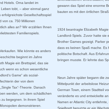
nd Hotels. Oma landet im
gewann das Spiel eine enorme Bel
Leben tobt, – aber einmal ganz
bauten es mit den örtlichen Str
erfolgreichste Gesellschaftsspiel
d von ca. 750 Millionen
tlich alles an? Wir erzählen Ihnen
1924 beantragte Elizabeth Magie 
iebtesten Familienspiels.
Landlord-Spiels. Zuvor hatte sie
Brother Games gezeigt. Parker pr
dass es keinen Spaß mache. Es h
Verkaufen. Wie könnte es anders
politische Botschaft. Aus Erfahr
schichte beginnt im Jahre
bringen musste. Er lehnte das Spi
th Magie ein Brettspiel, das sie
Auch wenn es schon wesentliche
lord‘s Game“ als sozial-
Neun Jahre später begann die zw
rfechterin der von dem
Mittelpunkt der arbeitslose Heiz
 „Single Tax“-Theorie. Danach
German Town, einem Stadtteil von
hoben werden, um dem schädlichen
veränderte es und entwickelte an
 zu begegnen. In ihrem Spiel
Namen er Atlantic City entlehnte
n Monopolen demonstrieren.
Spielbrett benutzte er ein Wachst