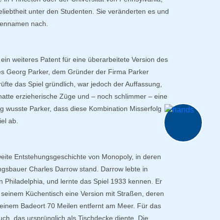
iebtheit unter den Studenten. Sie veränderten es und
aßennamen nach.
ein weiteres Patent für eine überarbeitete Version des
 es Georg Parker, dem Gründer der Firma Parker
üfte das Spiel gründlich, war jedoch der Auffassung,
atte erzieherische Züge und – noch schlimmer – eine
ung wusste Parker, dass diese Kombination Misserfolg
el ab.
eite Entstehungsgeschichte von Monopoly, in deren
ungsbauer Charles Darrow stand. Darrow lebte in
 Philadelphia, und lernte das Spiel 1933 kennen. Er
 seinem Küchentisch eine Version mit Straßen, deren
, einem Badeort 70 Meilen entfernt am Meer. Für das
uch, das ursprünglich als Tischdecke diente. Die