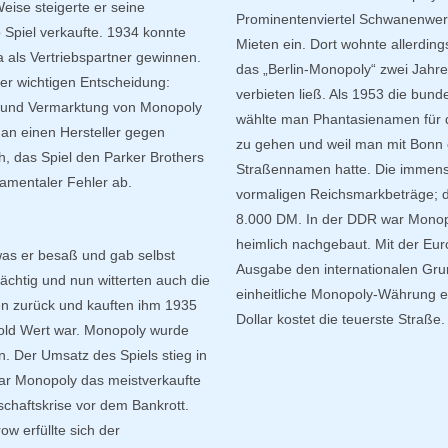
eise steigerte er seine
Prominentenviertel Schwanenwerd
o Spiel verkaufte. 1934 konnte
Mieten ein. Dort wohnte allerdin
als Vertriebspartner gewinnen.
das „Berlin-Monopoly“ zwei Jahre
ner wichtigen Entscheidung:
verbieten ließ. Als 1953 die bun
g und Vermarktung von Monopoly
wählte man Phantasienamen für 
an einen Hersteller gegen
zu gehen und weil man mit Bonn 
, das Spiel den Parker Brothers
Straßennamen hatte. Die immense
amentaler Fehler ab.
vormaligen Reichsmarkbeträge; di
8.000 DM. In der DDR war Monopol
heimlich nachgebaut. Mit der Eu
 was er besaß und gab selbst
Ausgabe den internationalen Gru
rächtig und nun witterten auch die
einheitliche Monopoly-Währung e
pien zurück und kauften ihm 1935
Dollar kostet die teuerste Straße.
Gold Wert war. Monopoly wurde
n. Der Umsatz des Spiels stieg in
war Monopoly das meistverkaufte
schaftskrise vor dem Bankrott.
w erfüllte sich der