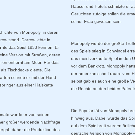
Häuser und Hotels schnitzte er au
Gerüchten zufolge sollen die erst
seiner Frau gewesen sein.
hichte von Monopoly, in deren
row stand. Darrow lebte in
Monopoly wurde der größte Treff
ernte das Spiel 1933 kennen. Er
des Spiels stieg in Schwindel er
eine Version mit Straßen, deren
das meistverkaufte Spiel in den U
ilen entfernt am Meer. Für das
vor dem Bankrott. Monopoly hatte 
 als Tischdecke diente. Die
der amerikanische Traum: vom He
arten schrieb er mit der Hand.
selbst gab es auch eine große Ver
sbringer aus einer Halskette
die Rechte an den beiden Patente
Die Popularität von Monopoly bre
Monate wurde er von seinen
hinweg aus. Dabei wurde das Spie
immer größer werdende Nachfrage
auf dem Spielbrett wurden örtlic
vergab daher die Produktion des
deutsche Version von Monopoly –