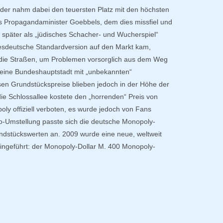
er nahm dabei den teuersten Platz mit den höchsten
gs Propagandaminister Goebbels, dem dies missfiel und
 später als „jüdisches Schacher- und Wucherspiel“
desdeutsche Standardversion auf den Markt kam,
die Straßen, um Problemen vorsorglich aus dem Weg
eine Bundeshauptstadt mit „unbekannten“
n Grundstückspreise blieben jedoch in der Höhe der
e Schlossallee kostete den „horrenden“ Preis von
y offiziell verboten, es wurde jedoch von Fans
ro-Umstellung passte sich die deutsche Monopoly-
ndstückswerten an. 2009 wurde eine neue, weltweit
ingeführt: der Monopoly-Dollar M. 400 Monopoly-