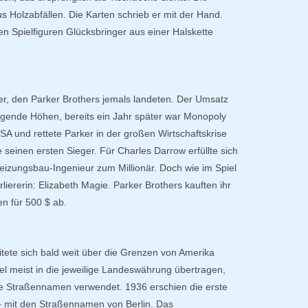
s Holzabfällen. Die Karten schrieb er mit der Hand.
en Spielfiguren Glücksbringer aus einer Halskette
er, den Parker Brothers jemals landeten. Der Umsatz
regende Höhen, bereits ein Jahr später war Monopoly
SA und rettete Parker in der großen Wirtschaftskrise
seinen ersten Sieger. Für Charles Darrow erfüllte sich
izungsbau-Ingenieur zum Millionär. Doch wie im Spiel
liererin: Elizabeth Magie. Parker Brothers kauften ihr
n für 500 $ ab.
itete sich bald weit über die Grenzen von Amerika
l meist in die jeweilige Landeswährung übertragen,
he Straßennamen verwendet. 1936 erschien die erste
 mit den Straßennamen von Berlin. Das