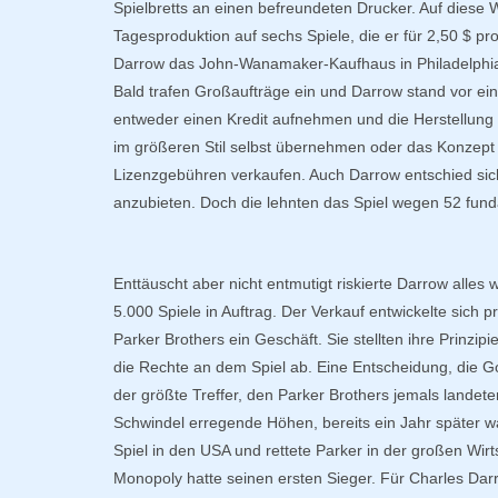
Spielbretts an einen befreundeten Drucker. Auf diese W
Tagesproduktion auf sechs Spiele, die er für 2,50 $ pr
Darrow das John-Wanamaker-Kaufhaus in Philadelphia 
Bald trafen Großaufträge ein und Darrow stand vor ei
entweder einen Kredit aufnehmen und die Herstellun
im größeren Stil selbst übernehmen oder das Konzept 
Lizenzgebühren verkaufen. Auch Darrow entschied sich
anzubieten. Doch die lehnten das Spiel wegen 52 fund
Enttäuscht aber nicht entmutigt riskierte Darrow alles
5.000 Spiele in Auftrag. Der Verkauf entwickelte sich p
Parker Brothers ein Geschäft. Sie stellten ihre Prinzi
die Rechte an dem Spiel ab. Eine Entscheidung, die 
der größte Treffer, den Parker Brothers jemals landete
Schwindel erregende Höhen, bereits ein Jahr später 
Spiel in den USA und rettete Parker in der großen Wirt
Monopoly hatte seinen ersten Sieger. Für Charles Darro