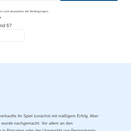
sen und akzeptiere die Bedingungen.
*
und 6?
verkaufte ihr Spiel zunächst mit mäßigem Erfolg. Aber
es wurde nachgemacht. Vor allem an den
 in Princeton oder der Universität von Pennsylvania,